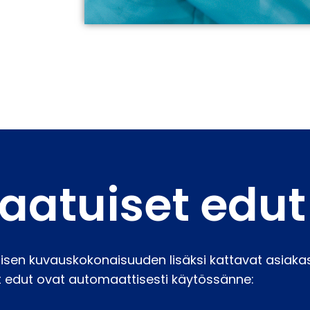
laatuiset edut
sen kuvauskokonaisuuden lisäksi kattavat asiaka
edut ovat automaattisesti käytössänne: