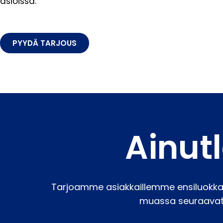
asioissa.
PYYDÄ TARJOUS
Ainut
Tarjoamme asiakkaillemme ensiluokkai
muassa seuraavat 