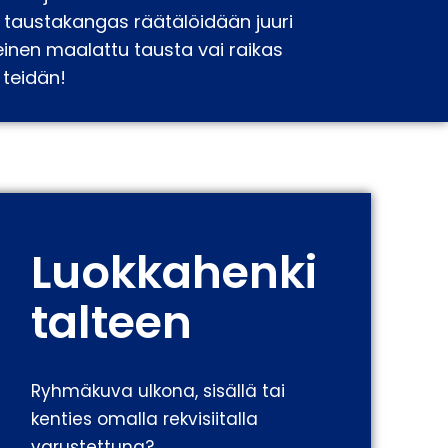
taustakangas räätälöidään juuri
nteinen maalattu tausta vai raikas
 teidän!
Luokkahenki
talteen
Ryhmäkuva ulkona, sisällä tai
kenties omalla rekvisiitalla
varustettuna?