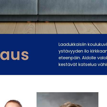
Laadukkaisiin koulukuvi
vaus
ystävyyden ilo kirkka
eteenpäin. Aidolle va
kestävät katselua vähi